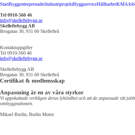
Start
Byggentreprenader
Industriprojekt
Byggservice
Hållbarhet
KMA
Job
Tel 0910-560 46
info@skelleftebygg.se
Skelleftebygg AB
Brogatan 30, 931 60 Skellefteå
Kontaktuppgifter
Tel 0910-560 46
info@skelleftebygg.se
Skelleftebygg AB
Brogatan 30, 931 60 Skellefteå
Certifikat & medlemsskap
Anpassning är en av våra styrkor
Vi uppskattade verkligen deras lyhördhet och att de anpassade sitt jo
ombyggnationen.
Mikael Burlin, Burlin Motor