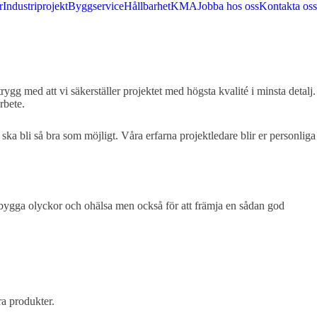
r
Industriprojekt
Byggservice
Hållbarhet
KMA
Jobba hos oss
Kontakta oss
ygg med att vi säkerställer projektet med högsta kvalité i minsta detalj.
rbete.
ka bli så bra som möjligt. Våra erfarna projektledare blir er personliga
rebygga olyckor och ohälsa men också för att främja en sådan god
ra produkter.