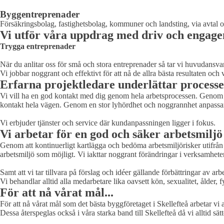
Byggentreprenader
Försäkringsbolag, fastighetsbolag, kommuner och landsting, via avtal 
Vi utför våra uppdrag med driv och engage
Trygga entreprenader
När du anlitar oss för små och stora entreprenader så tar vi huvudansvare
Vi jobbar noggrant och effektivt för att nå de allra bästa resultaten och v
Erfarna projektledare underlättar process
Vi vill ha en god kontakt med dig genom hela arbetsprocessen. Genom vår 
kontakt hela vägen. Genom en stor lyhördhet och noggrannhet anpassar v
Vi erbjuder tjänster och service där kundanpassningen ligger i fokus.
Vi arbetar för en god och säker arbetsmiljö
Genom att kontinuerligt kartlägga och bedöma arbetsmiljörisker utifrån
arbetsmiljö som möjligt. Vi iakttar noggrant förändringar i verksamhete
Samt att vi tar tillvara på förslag och idéer gällande förbättringar av 
Vi behandlar alltid alla medarbetare lika oavsett kön, sexualitet, ålder, 
För att nå vårat mål...
För att nå vårat mål som det bästa byggföretaget i Skellefteå arbetar vi 
Dessa återspeglas också i våra starka band till Skellefteå då vi alltid sät