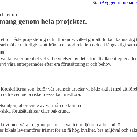
Start
Byggentreprenade
och avrop.
mang genom hela projektet.
t för både projektering och utförande, vilket gör att du kan känna dig tr
årt mål är naturligtvis att främja en god relation och ett långsiktigt sama
en
långa erfarenhet vet vi betydelsen av detta för att alla entreprenader s
i våra entreprenader efter era förutsättningar och behov.
 föreskrifterna som berör vår bransch arbetar vi både aktivt med att fö
n och eventuella risker dessa kan medföra.
arbetsmiljön, oberoende av varifrån de kommer.
fysiska förutsättningar eller bakgrund.
aktivt med våra tre grundpelare – kvalitet, miljö och arbetsmiljö.
ter lokala leverantörer främst för att få hög kvalitet, bra miljöval och säk